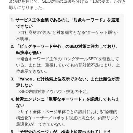
及活動を通じて、SEO対策の成否を分ける『10の要因』が浮き
彫りになりました。
サービス主体企業であるのに「対象キーワード」を選定
できない
⇒自社商材の“強み”と対象顧客となる“ターゲット層”が
不明確。
「ビッグキーワード中心」のSEO対策に注力しており、
転換率が低い
⇒複合キーワード主体の“ロングテールSEO”を軽視して
いる。または、重視していても内部対策不足により、上
位表示できない。
「Yahoo」だけ検索上位表示できない、または順位が安
定しない
⇒SEO内部対策ノウハウ・技術の不足。
検索エンジンに「重要なキーワード」を認識してもらえ
ない
⇒サイト全体・ページ単体ごとの設計における“論理的
構造化”(ユーザー／ロボット視点の両立や、内部リンク
最適化)が、できていない。
「予想外のページ」が、検索上位表示されてしまう