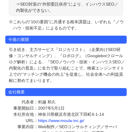
⇒SEO対策の“外部委託依存”により、インハウスSEO／
内製化ができない。
※これらの“10の要因”に共通する根本課題は、いずれも『ノウ
ハウ・技術不足』によるものです。
今後の展開
引き続き、主力サービス『ロジカリスト』（企業向けSEO研
修・コンサルティング）、『ロボログ』（Googlebotクロール
ログ解析）による、『SEOノウハウ・技術・インハウスSEO／
内製化の普及』に全力で取り組むことで、検索エンジンサイト
上での“マッチング機会の向上”を促進し、社会全体への利益貢
献に努めてまいります。
会社概要
代表者
村越 和久
事業開始日
2007年5月1日
本社所在地
神奈川県横浜市港北区下田町4-1-14
URL
https://www.moula-inc.jp/
事業内容
Web制作／SEOコンサルティング／サーバ