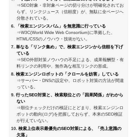
⇒SEO対象・非対象ページの切り分けが明確化されてお
らず、リンクジュース（信頼度）が、無駄に全ページへ
分散されている。
「検索エンジンスパム」を無意識に行っている
⇒W3C(World Wide Web Consortium)に準拠した、
HTML/CSSのノウハウ・技術がない。
単なる「リンク集め」で、検索エンジンから信頼を下げ
ている
⇒SEO外部対策ノウハウの不足による、成果報酬型・有
料リンクの利用や、無作為な相互リンクの形成。
検索エンジンロボットの「クロールを妨害」している
⇒サーバー・DNSの設定や、ロボット対策の方法が間違
っている。
行ったSEO対策と、検索順位との「因果関係」がわから
ない
⇒順位チェックだけの検証にとどまり、検索エンジンロ
ボットの動向(ログ)を把握しておらず、本来のSEO検証
が行えていない。
検索上位表示最優先のSEO対策による、「売上意識の
欠落」