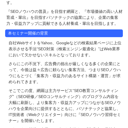
す。
『SEOノウハウの普及』を目指す網羅と、『市場価値の高い人材
育成・輩出』を目指すパソナテックの協業により、企業の集客
力・収益力アップに貢献できる人材養成・輩出を目指します。
本セミナー開催の背景
自社WebサイトをYahoo、Googleなどの検索結果ページに上位
表示させる手法“SEO対策（検索エンジン最適化）”はWeb業界
において欠かせないスキルとなっております。
さらにこの不況下、広告費の捻出が厳しくなる多くの企業にと
って、今後は益々広告に頼らない集客方法、つまりSEOノウハ
ウにもとづく「集客力・収益力のあるサイト構築・運営」が求
められてきます。
そこでこの度、網羅は主力サービス“SEO教育コンサルティン
グ”（SEO研修／SEOコンサルティング）のプログラム内容を
大幅に刷新し、より集客力・収益力アップにつながるSEOノウ
ハウを企業向けに提供するとともに、パソナテックと協業し、
IT技術者（Webクリエイター）向けに『SEOノウハウ習得セミ
ナー』を開催いたします。